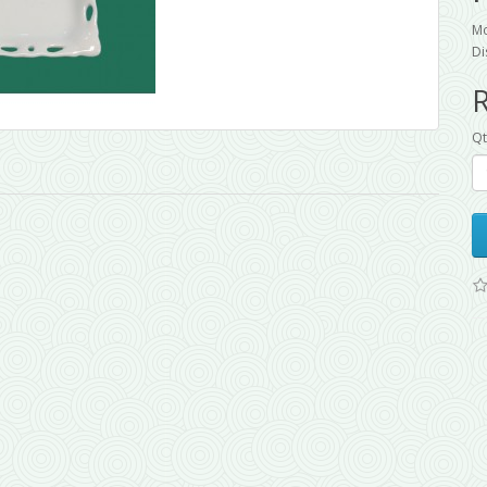
Mo
Di
Q