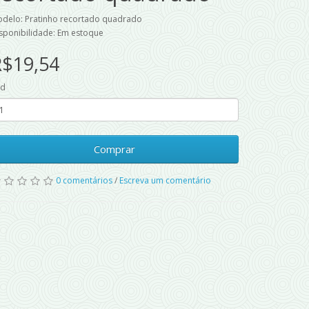
delo: Pratinho recortado quadrado
sponibilidade: Em estoque
R$19,54
td
Comprar
0 comentários
/
Escreva um comentário