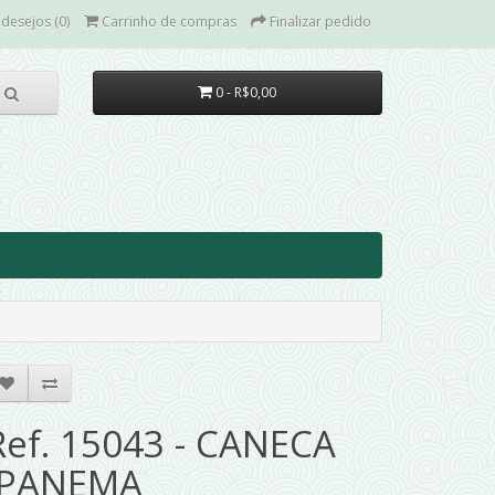
 desejos (0)
Carrinho de compras
Finalizar pedido
0 - R$0,00
Ref. 15043 - CANECA
IPANEMA