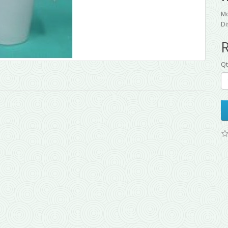
Mo
Di
Q