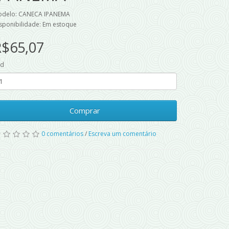
delo: CANECA IPANEMA
sponibilidade: Em estoque
R$65,07
td
Comprar
0 comentários
/
Escreva um comentário