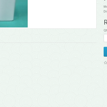
M
Di
Q