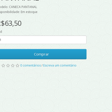
odelo: CANECA PANTANAL
sponibilidade: Em estoque
R$63,50
td
Comprar
0 comentários
/
Escreva um comentário