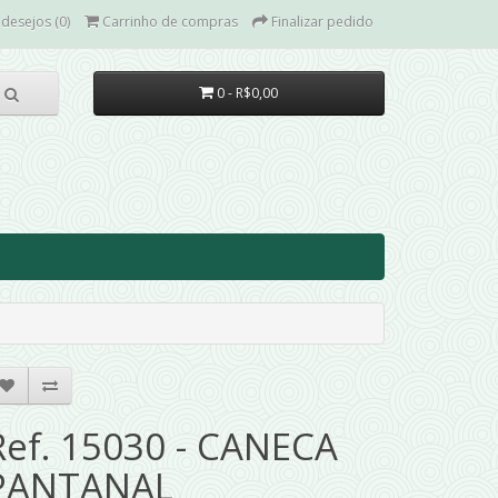
 desejos (0)
Carrinho de compras
Finalizar pedido
0 - R$0,00
Ref. 15030 - CANECA
PANTANAL