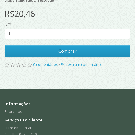
Disponibilidade: Em estoque
R$20,46
Qtd
Comprar
0 comentários
/
Escreva um comentário
Informações
Sobre nós
Serviços ao cliente
Entre em contato
Solicitar devolução