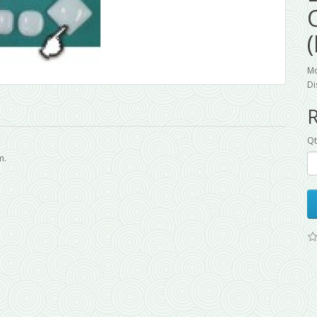
Mo
Di
Q
m.