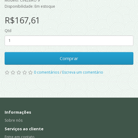
Modelo: CINZEIRO 9
Disponibilidade: Em estoque
R$167,61
Qtd
Comprar
0 comentários
/
Escreva um comentário
Informações
Sobre nós
Serviços ao cliente
Entre em contato