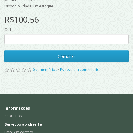
Modelo: CINZEIRO 10
Disponibilidade: Em estoque
R$100,56
Qtd
Comprar
0 comentários
/
Escreva um comentário
Informações
Sobre nós
Serviços ao cliente
Entre em contato