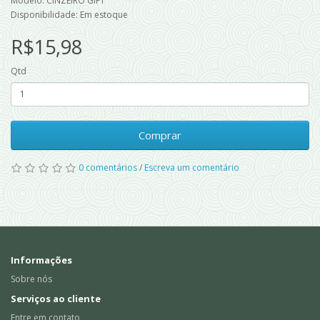
Modelo: CINZEIRO GIFT
Disponibilidade: Em estoque
R$15,98
Qtd
Comprar
0 comentários
/
Escreva um comentário
Informações
Sobre nós
Serviços ao cliente
Entre em contato