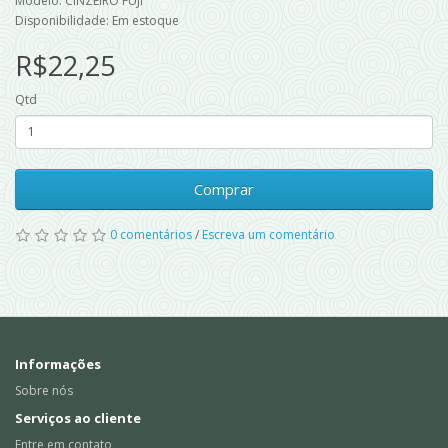
Modelo: CINZEIRO FUJI
Disponibilidade: Em estoque
R$22,25
Qtd
Comprar
0 comentários
/
Escreva um comentário
Informações
Sobre nós
Serviços ao cliente
Entre em contato