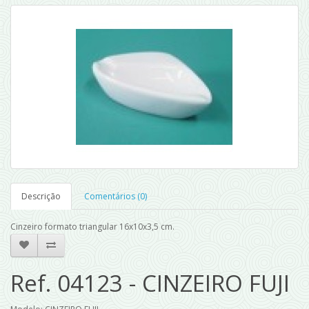
Descrição
Comentários (0)
Cinzeiro formato triangular 16x10x3,5 cm.
Ref. 04123 - CINZEIRO FUJI