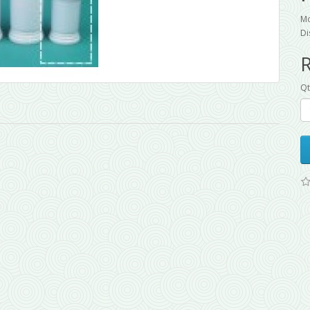
Mo
Di
Q