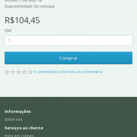
Modelo: Pote anjo 1B
Disponibilidade: Em estoque
R$104,45
Qtd
Comprar
0 comentários
/
Escreva um comentário
Informações
Sobre nós
Serviços ao cliente
Entre em contato