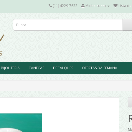
(11) 4229-7633
Minha conta
Lista de
BIJOUTERIA
CANECAS
DECALQUES
OFERTAS DA SEMANA
Mo