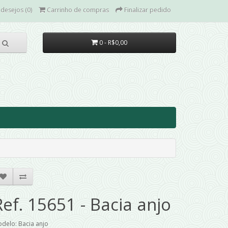
 desejos (0)
Carrinho de compras
Finalizar pedido
0 - R$0,00
Ref. 15651 - Bacia anjo
delo: Bacia anjo