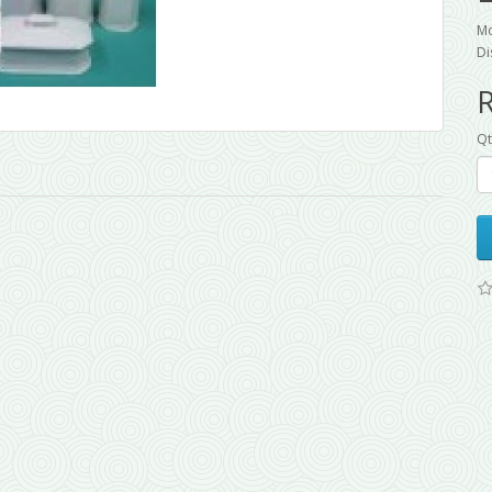
Mo
Di
Q