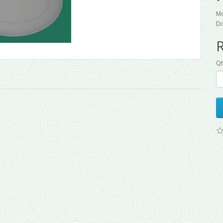
Mo
Di
Q