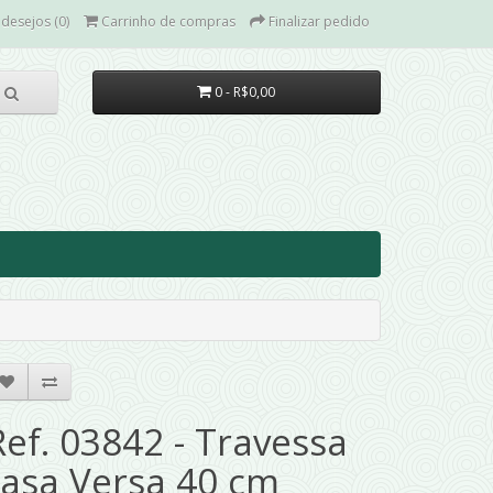
 desejos (0)
Carrinho de compras
Finalizar pedido
0 - R$0,00
Ref. 03842 - Travessa
rasa Versa 40 cm