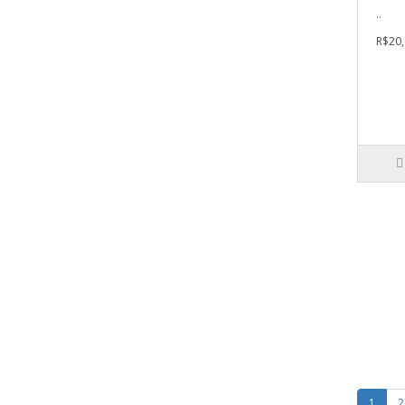
..
R$20,
1
2