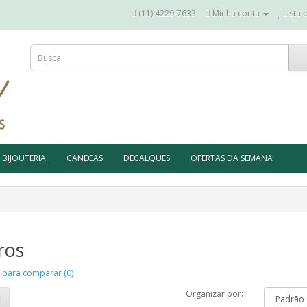
(11) 4229-7633
Minha conta
Lista 
BIJOUTERIA
CANECAS
DECALQUES
OFERTAS DA SEMANA
ros
 para comparar (0)
Organizar por: