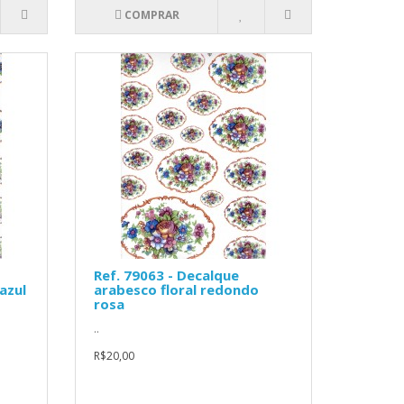
COMPRAR
Ref. 79063 - Decalque
azul
arabesco floral redondo
rosa
..
R$20,00