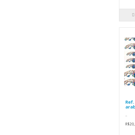
Ref.
arab
..
R$20,