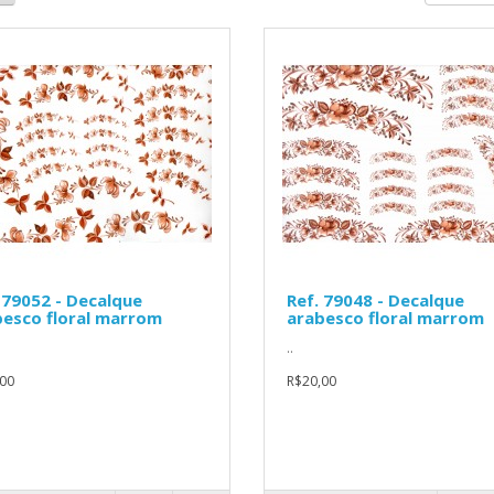
 79052 - Decalque
Ref. 79048 - Decalque
besco floral marrom
arabesco floral marrom
..
00
R$20,00