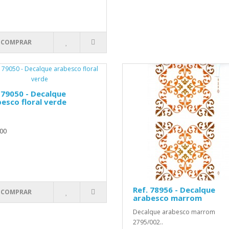
COMPRAR
 79050 - Decalque
esco floral verde
00
Ref. 78956 - Decalque
COMPRAR
arabesco marrom
Decalque arabesco marrom
2795/002..