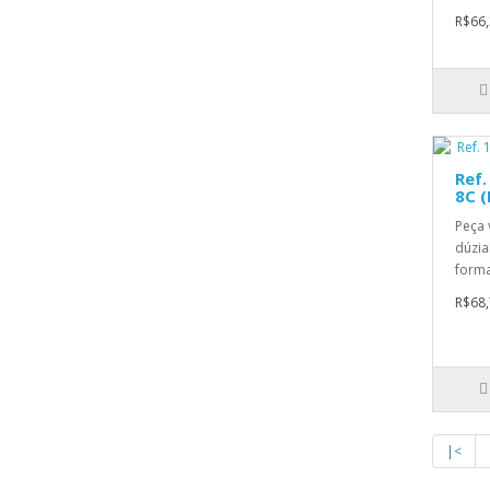
R$66,
Ref
8C 
Peça 
dúzia
forma
R$68,
|<