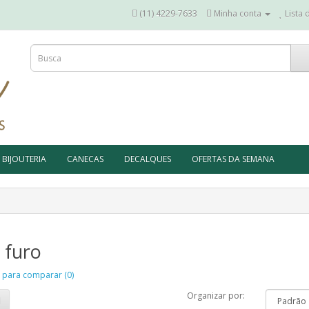
(11) 4229-7633
Minha conta
Lista 
BIJOUTERIA
CANECAS
DECALQUES
OFERTAS DA SEMANA
 furo
 para comparar (0)
Organizar por: