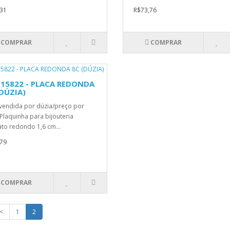
31
R$73,76
COMPRAR
COMPRAR
. 15822 - PLACA REDONDA
(DÚZIA)
vendida por dúzia/preço por
Plaquinha para bijouteria
to redondo 1,6 cm...
79
COMPRAR
<
1
2