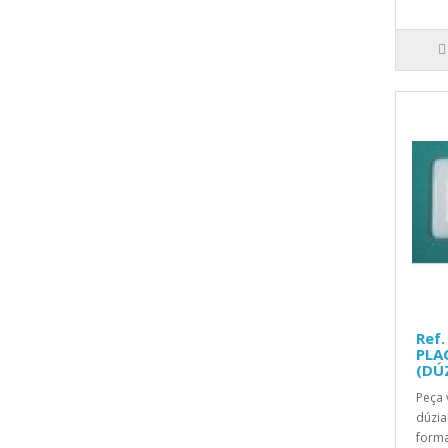
Ref.
PLA
(DÚ
Peça 
dúzia
forma