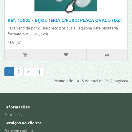
Ref. 15905 - BIJOUTERIA C/FURO: PLACA OVAL 5 (DZ)
Peça vendida por dúzia/preço por dúziaPlaquinha para bijouteria
formato oval 3,2x1,2 cm...
R$81,97
1
2
>
>|
Exibindo de 1 a 15 do total de 26 (2 páginas)
Informações
Sobre nós
Serviços ao cliente
Entre em contato