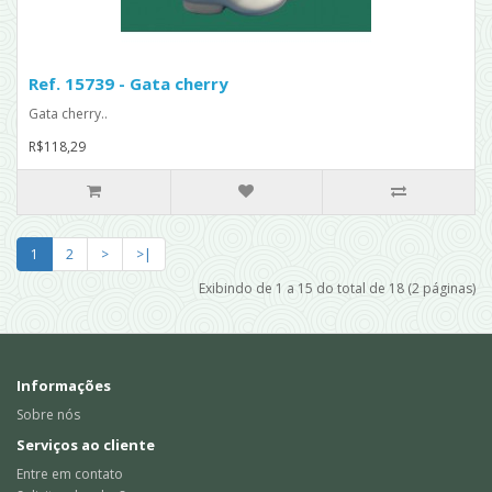
Ref. 15739 - Gata cherry
Gata cherry..
R$118,29
1
2
>
>|
Exibindo de 1 a 15 do total de 18 (2 páginas)
Informações
Sobre nós
Serviços ao cliente
Entre em contato