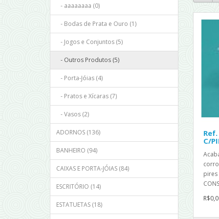
- aaaaaaaa (0)
- Bodas de Prata e Ouro (1)
- Jogos e Conjuntos (5)
- Outros Produtos (5)
- Porta-Jóias (4)
- Pratos e Xícaras (7)
- Vasos (2)
ADORNOS (136)
Ref.
C/PI
BANHEIRO (94)
Acab
corro
CAIXAS E PORTA-JÓIAS (84)
pires
CONS
ESCRITÓRIO (14)
R$0,0
ESTATUETAS (18)