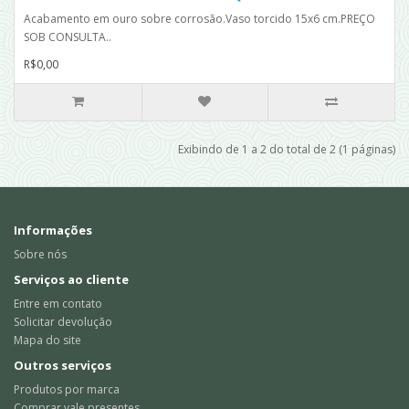
Acabamento em ouro sobre corrosão.Vaso torcido 15x6 cm.PREÇO
SOB CONSULTA..
R$0,00
Exibindo de 1 a 2 do total de 2 (1 páginas)
Informações
Sobre nós
Serviços ao cliente
Entre em contato
Solicitar devolução
Mapa do site
Outros serviços
Produtos por marca
Comprar vale presentes