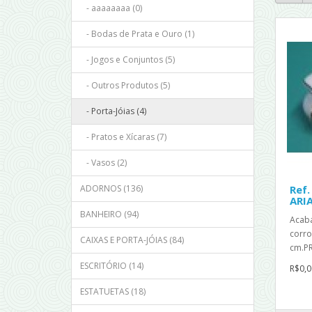
- aaaaaaaa (0)
- Bodas de Prata e Ouro (1)
- Jogos e Conjuntos (5)
- Outros Produtos (5)
- Porta-Jóias (4)
- Pratos e Xícaras (7)
- Vasos (2)
ADORNOS (136)
Ref.
ARI
BANHEIRO (94)
Acab
corro
CAIXAS E PORTA-JÓIAS (84)
cm.P
ESCRITÓRIO (14)
R$0,0
ESTATUETAS (18)