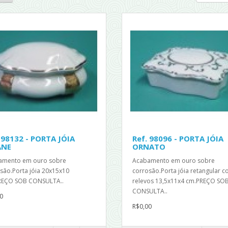
 98132 - PORTA JÓIA
Ref. 98096 - PORTA JÓIA
ANE
ORNATO
amento em ouro sobre
Acabamento em ouro sobre
são.Porta jóia 20x15x10
corrosão.Porta jóia retangular 
REÇO SOB CONSULTA..
relevos 13,5x11x4 cm.PREÇO SO
CONSULTA..
0
R$0,00