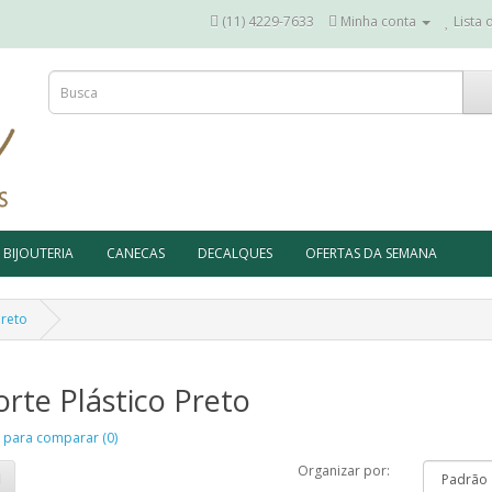
(11) 4229-7633
Minha conta
Lista 
BIJOUTERIA
CANECAS
DECALQUES
OFERTAS DA SEMANA
Preto
rte Plástico Preto
 para comparar (0)
Organizar por: