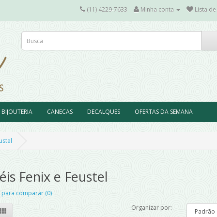
(11) 4229-7633
Minha conta
Lista de
BIJOUTERIA
CANECAS
DECALQUES
OFERTAS DA SEMANA
ustel
éis Fenix e Feustel
 para comparar (0)
Organizar por: