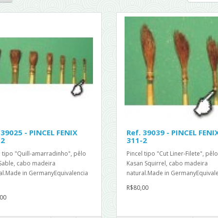
 39025 - PINCEL FENIX
Ref. 39039 - PINCEL FENI
-2
311-2
l tipo "Quill-amarradinho", pêlo
Pincel tipo "Cut Liner-Filete", pêlo
Sable, cabo madeira
Kasan Squirrel, cabo madeira
al.Made in GermanyEquivalencia
natural.Made in GermanyEquivale
R$80,00
00