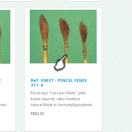
X
Ref. 39037 - PINCEL FENIX
311-4
Pincel tipo "Cut Liner-Filete", pêlo
Kasan Squirrel, cabo madeira
nte..
natural.Made in GermanyEquivalente..
R$82,50