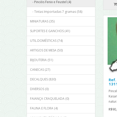
- Pincéis Fenix e Feustel (4)
- Tintas Importadas 7 gramas (58)
MINIATURAS (35)
SUPORTES E GANCHOS (41)
UTIL.DOMÉSTICAS (74)
ARTIGOS DE MESA (50)
BIJOUTERIA (51)
CANECAS (27)
DECALQUES (830)
Ref.
131
DIVERSOS (0)
Pincel
Kasan
FAIANÇA CRAQUELADA (0)
natur
FAUNA E FLORA (4)
R$90,