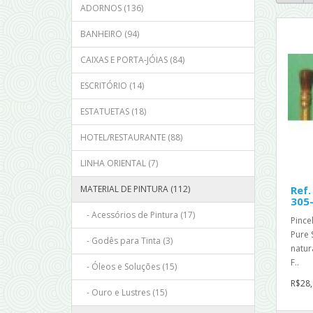
ADORNOS (136)
BANHEIRO (94)
CAIXAS E PORTA-JÓIAS (84)
ESCRITÓRIO (14)
ESTATUETAS (18)
HOTEL/RESTAURANTE (88)
LINHA ORIENTAL (7)
MATERIAL DE PINTURA (112)
Ref.
305
- Acessórios de Pintura (17)
Pince
Pure 
- Godês para Tinta (3)
natur
F..
- Óleos e Soluções (15)
R$28,
- Ouro e Lustres (15)