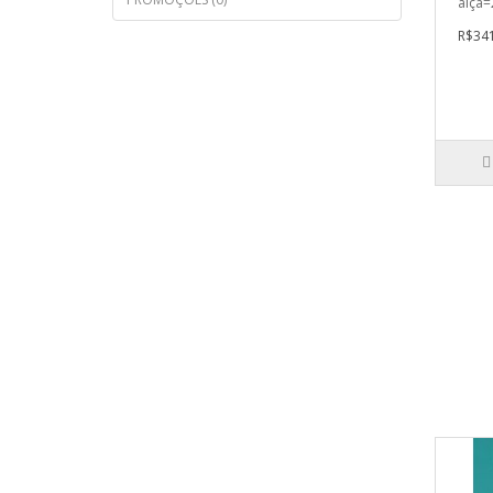
alça=
R$341