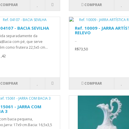
COMPRAR
COMPRAR
 04107 - BACIA SEVILHA
Ref. 10009 - JARRA ARTÍS
RELEVO
ida separadamente da
..
a)Bacia com pé, que serve
m como fruteira 22,5x5 cm...
R$73,50
,42
COMPRAR
COMPRAR
 15061 - JARRA COM
IA 3
 com bacia pequena,
o.Jarra: 17x9 cm.Bacia: 16,5x3,5