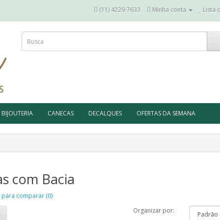
(11) 4229-7633
Minha conta
Lista 
BIJOUTERIA
CANECAS
DECALQUES
OFERTAS DA SEMANA
as com Bacia
 para comparar (0)
Organizar por: