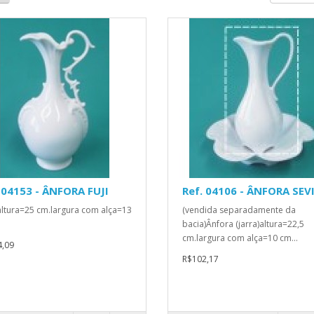
 04153 - ÂNFORA FUJI
Ref. 04106 - ÂNFORA SEV
altura=25 cm.largura com alça=13
(vendida separadamente da
bacia)Ânfora (jarra)altura=22,5
cm.largura com alça=10 cm...
,09
R$102,17