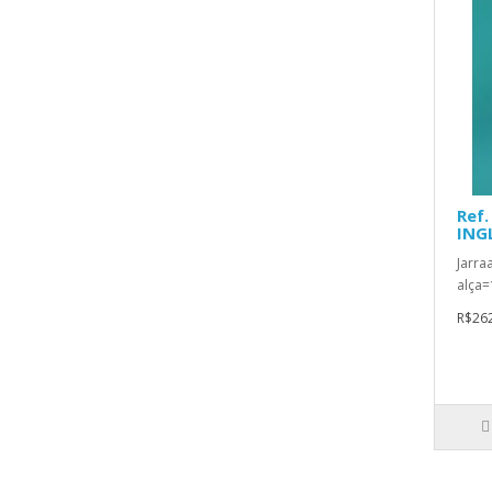
Ref.
ING
Jarra
alça=
R$262