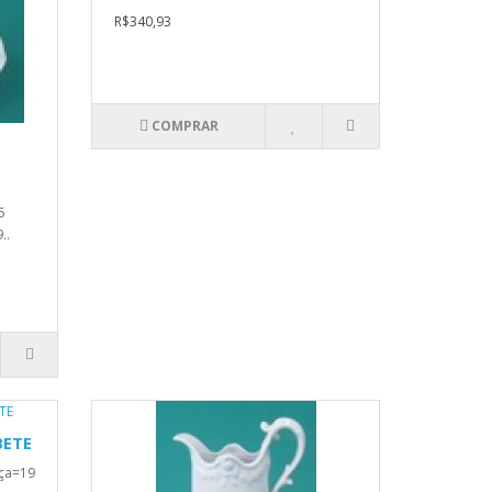
R$340,93
COMPRAR
5
..
BETE
lça=19