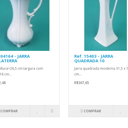
 04164 - JARRA
Ref. 15403 - JARRA
LATERRA
QUADRADA 10
altura=26,5 cm.largura com
Jarra quadrada moderna 31,5 x 
18 cm...
cm...
,48
R$367,65
COMPRAR
COMPRAR