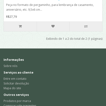
Peça no formato de pergaminho, para lembrança de casamento,
aniversário, etc. 9,5x6 cm...
R$27,79
Exibindo de 1 a 2 do total de 2 (1 páginas)
Informações
Sobre nós
Serviços ao cliente
Entre em contato
Solicitar devolução
Mapa do site
Outros serviços
Produtos por marca
Comprar vale presentes