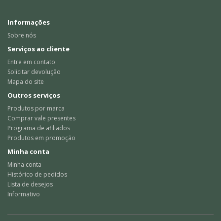
Informações
Sobre nós
Serviços ao cliente
Entre em contato
Solicitar devolução
Mapa do site
Outros serviços
Produtos por marca
Comprar vale presentes
Programa de afiliados
Produtos em promoção
Minha conta
Minha conta
Histórico de pedidos
Lista de desejos
Informativo