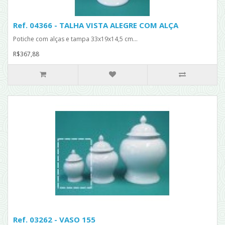
Ref. 04366 - TALHA VISTA ALEGRE COM ALÇA
Potiche com alças e tampa 33x19x14,5 cm...
R$367,88
Ref. 03262 - VASO 155