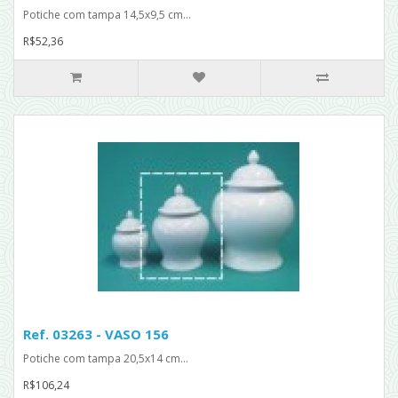
Potiche com tampa 14,5x9,5 cm...
R$52,36
Ref. 03263 - VASO 156
Potiche com tampa 20,5x14 cm...
R$106,24