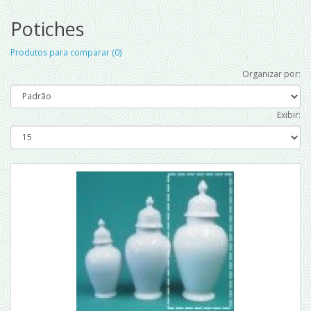
Potiches
Produtos para comparar (0)
Organizar por:
Exibir: