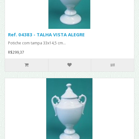
Ref. 04383 - TALHA VISTA ALEGRE
Potiche com tampa 33x14,5 cm...
R$299,37