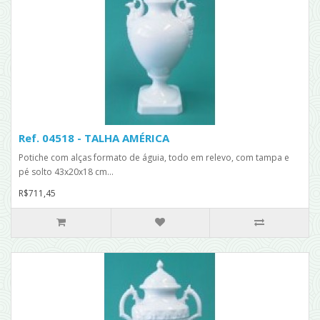
Ref. 04518 - TALHA AMÉRICA
Potiche com alças formato de águia, todo em relevo, com tampa e
pé solto 43x20x18 cm...
R$711,45