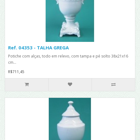
Ref. 04353 - TALHA GREGA
Potiche com alças, todo em relevo, com tampa e pé solto 38x21x16
cm...
R$711,45