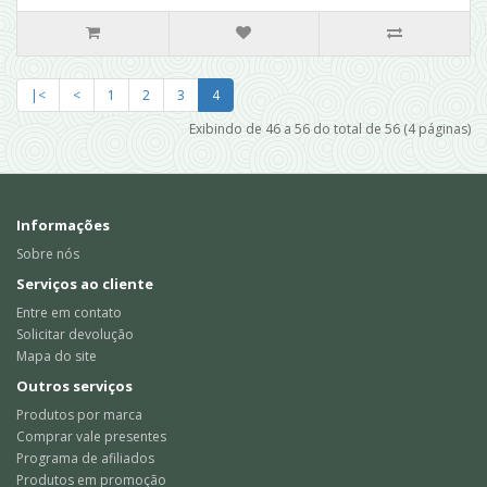
|<
<
1
2
3
4
Exibindo de 46 a 56 do total de 56 (4 páginas)
Informações
Sobre nós
Serviços ao cliente
Entre em contato
Solicitar devolução
Mapa do site
Outros serviços
Produtos por marca
Comprar vale presentes
Programa de afiliados
Produtos em promoção