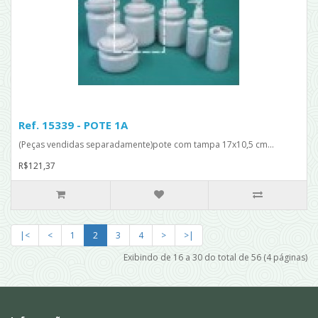
Ref. 15339 - POTE 1A
(Peças vendidas separadamente)pote com tampa 17x10,5 cm...
R$121,37
|<
<
1
2
3
4
>
>|
Exibindo de 16 a 30 do total de 56 (4 páginas)