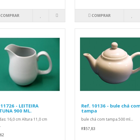
COMPRAR
COMPRAR
 11726 - LEITEIRA
Ref. 10136 - bule chá co
TUNA 900 ML.
tampa
as: 16,0 cm Altura 11,0 cm
bule chá com tampa.500 ml...
.
R$57,83
62