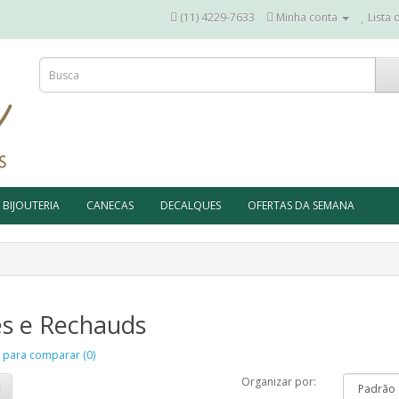
(11) 4229-7633
Minha conta
Lista 
BIJOUTERIA
CANECAS
DECALQUES
OFERTAS DA SEMANA
es e Rechauds
 para comparar (0)
Organizar por: