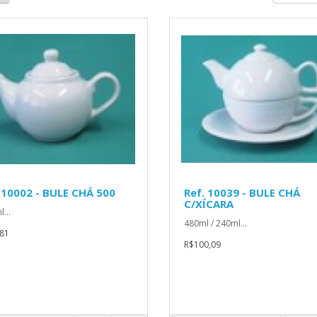
 10002 - BULE CHÁ 500
Ref. 10039 - BULE CHÁ
C/XÍCARA
...
480ml / 240ml...
81
R$100,09