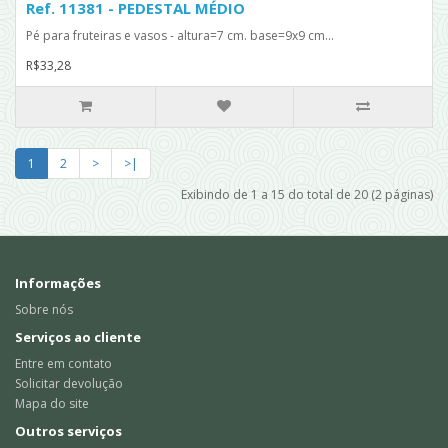
Ref. 11381 - PEDESTAL MÉDIO
Pé para fruteiras e vasos - altura=7 cm. base=9x9 cm...
R$33,28
1
2
>
>|
Exibindo de 1 a 15 do total de 20 (2 páginas)
Informações
Sobre nós
Serviços ao cliente
Entre em contato
Solicitar devolução
Mapa do site
Outros serviços