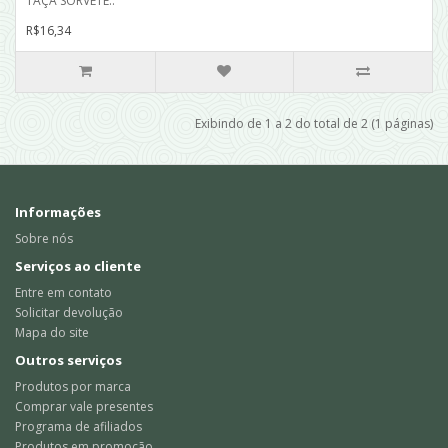
TAÇA SORVETE..
R$16,34
Exibindo de 1 a 2 do total de 2 (1 páginas)
Informações
Sobre nós
Serviços ao cliente
Entre em contato
Solicitar devolução
Mapa do site
Outros serviços
Produtos por marca
Comprar vale presentes
Programa de afiliados
Produtos em promoção