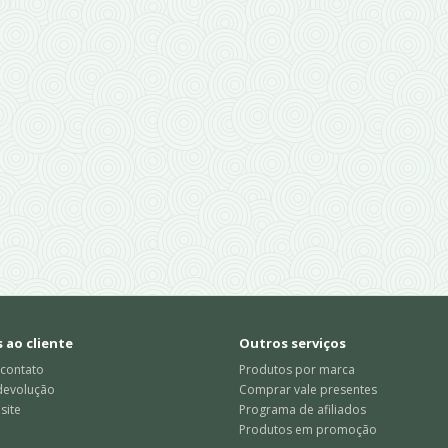
 ao cliente
Outros serviços
 contato
Produtos por marca
 devolução
Comprar vale presentes
site
Programa de afiliados
Produtos em promoção