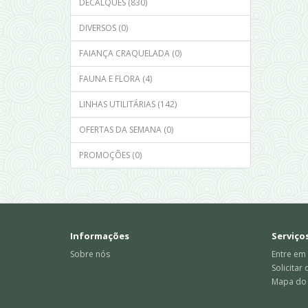
DECALQUES (830)
DIVERSOS (0)
FAIANÇA CRAQUELADA (0)
FAUNA E FLORA (4)
LINHAS UTILITÁRIAS (142)
OFERTAS DA SEMANA (0)
PROMOÇÕES (0)
Informações
Serviços
Sobre nós
Entre em
Solicitar
Mapa do 