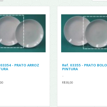
. 03354 - PRATO ARROZ
Ref. 03355 - PRATO BOLO
TURA
PINTURA
..
00
R$38,00