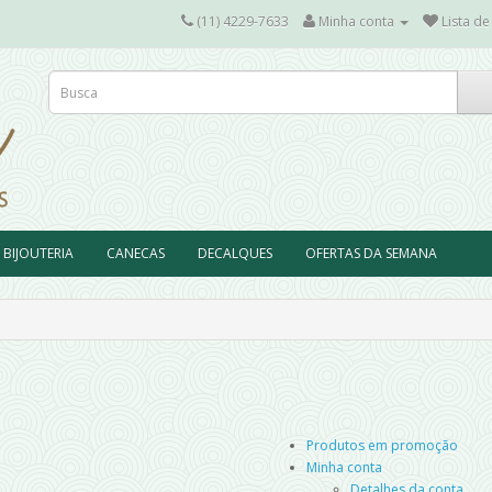
(11) 4229-7633
Minha conta
Lista de
BIJOUTERIA
CANECAS
DECALQUES
OFERTAS DA SEMANA
Produtos em promoção
Minha conta
Detalhes da conta