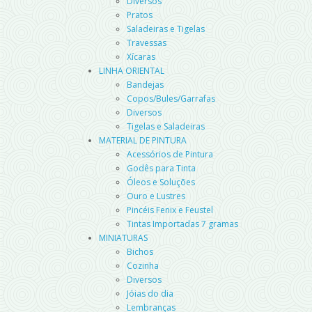
Diversos
Pratos
Saladeiras e Tigelas
Travessas
Xícaras
LINHA ORIENTAL
Bandejas
Copos/Bules/Garrafas
Diversos
Tigelas e Saladeiras
MATERIAL DE PINTURA
Acessórios de Pintura
Godês para Tinta
Óleos e Soluções
Ouro e Lustres
Pincéis Fenix e Feustel
Tintas Importadas 7 gramas
MINIATURAS
Bichos
Cozinha
Diversos
Jóias do dia
Lembranças