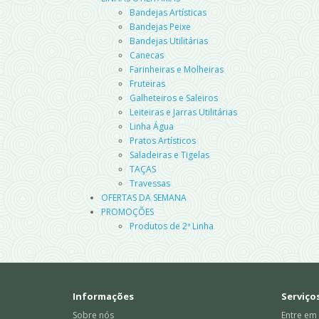
Bandejas Artísticas
Bandejas Peixe
Bandejas Utilitárias
Canecas
Farinheiras e Molheiras
Fruteiras
Galheteiros e Saleiros
Leiteiras e Jarras Utilitárias
Linha Água
Pratos Artísticos
Saladeiras e Tigelas
TAÇAS
Travessas
OFERTAS DA SEMANA
PROMOÇÕES
Produtos de 2ª Linha
Informações
Serviços
Sobre nós
Entre em