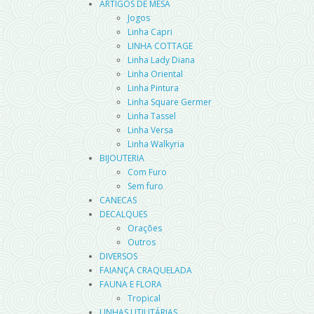
ARTIGOS DE MESA
Jogos
Linha Capri
LINHA COTTAGE
Linha Lady Diana
Linha Oriental
Linha Pintura
Linha Square Germer
Linha Tassel
Linha Versa
Linha Walkyria
BIJOUTERIA
Com Furo
Sem furo
CANECAS
DECALQUES
Orações
Outros
DIVERSOS
FAIANÇA CRAQUELADA
FAUNA E FLORA
Tropical
LINHAS UTILITÁRIAS