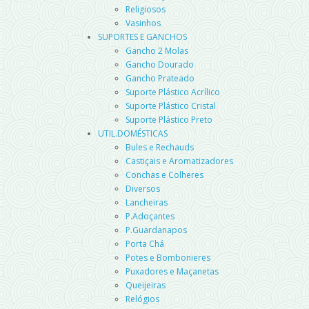
Religiosos
Vasinhos
SUPORTES E GANCHOS
Gancho 2 Molas
Gancho Dourado
Gancho Prateado
Suporte Plástico Acrílico
Suporte Plástico Cristal
Suporte Plástico Preto
UTIL.DOMÉSTICAS
Bules e Rechauds
Castiçais e Aromatizadores
Conchas e Colheres
Diversos
Lancheiras
P.Adoçantes
P.Guardanapos
Porta Chá
Potes e Bombonieres
Puxadores e Maçanetas
Queijeiras
Relógios