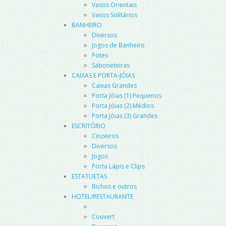
Vasos Orientais
Vasos Solitários
BANHEIRO
Diversos
Jogos de Banheiro
Potes
Saboneteiras
CAIXAS E PORTA-JÓIAS
Caixas Grandes
Porta Jóias (1) Pequenos
Porta Jóias (2) Médios
Porta Jóias (3) Grandes
ESCRITÓRIO
Cinzeiros
Diversos
Jogos
Porta Lápis e Clips
ESTATUETAS
Bichos e outros
HOTEL/RESTAURANTE
Couvert