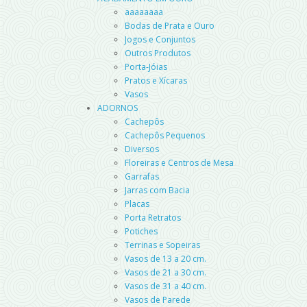
aaaaaaaa
Bodas de Prata e Ouro
Jogos e Conjuntos
Outros Produtos
Porta-Jóias
Pratos e Xícaras
Vasos
ADORNOS
Cachepôs
Cachepôs Pequenos
Diversos
Floreiras e Centros de Mesa
Garrafas
Jarras com Bacia
Placas
Porta Retratos
Potiches
Terrinas e Sopeiras
Vasos de 13 a 20 cm.
Vasos de 21 a 30 cm.
Vasos de 31 a 40 cm.
Vasos de Parede