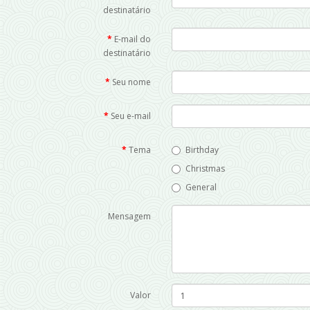
destinatário
E-mail do
destinatário
Seu nome
Seu e-mail
Tema
Birthday
Christmas
General
Mensagem
Valor